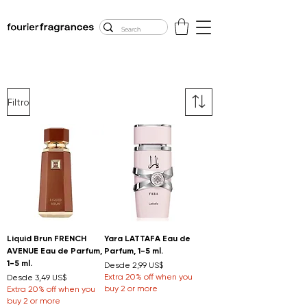
FREE U.S. SHIPPING
$50.00+
Filtro
Liquid Brun FRENCH
Yara LATTAFA Eau de
AVENUE Eau de Parfum,
Parfum, 1-5 ml.
1-5 ml.
Precio de oferta
Desde
2,99 US$
Precio de oferta
Extra 20% off when you
Desde
3,49 US$
buy 2 or more
Extra 20% off when you
buy 2 or more