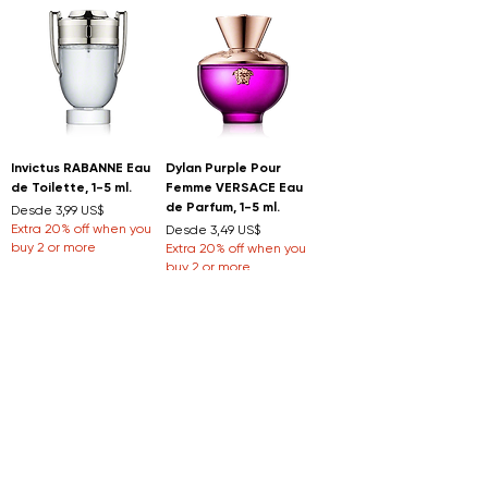
Invictus RABANNE Eau
Dylan Purple Pour
de Toilette, 1-5 ml.
Femme VERSACE Eau
de Parfum, 1-5 ml.
Precio de oferta
Desde
3,99 US$
Extra 20% off when you
Precio de oferta
Desde
3,49 US$
buy 2 or more
Extra 20% off when you
buy 2 or more
Flowerbomb
Aventus CREED Eau de
VIKTOR&ROLF Eau de
Parfum, 1-5 ml.