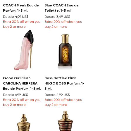
COACH Men’s Eau de
Blue COACH Eau de
Parfum, 1-5 ml.
Toilette, 1-5 ml.
Precio de oferta
Precio de oferta
Desde
4,99 US$
Desde
3,49 US$
Extra 20% off when you
Extra 20% off when you
buy 2 or more
buy 2 or more
Good Girl Blush
Boss Bottled Elixir
CAROLINA HERRERA
HUGO BOSS Parfum, 1-
Eau de Parfum, 1-5 ml.
5 ml.
Precio de oferta
Precio de oferta
Desde
6,99 US$
Desde
4,99 US$
Extra 20% off when you
Extra 20% off when you
buy 2 or more
buy 2 or more