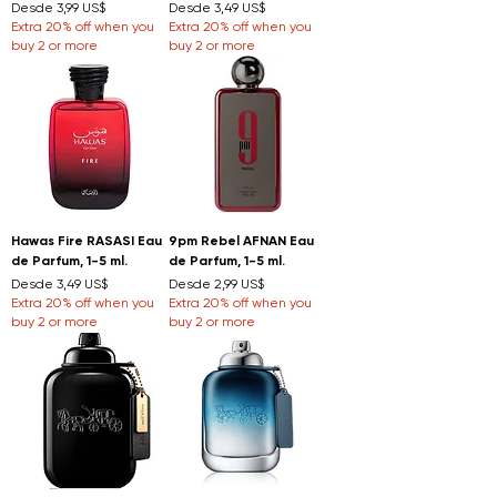
Precio de oferta
Precio de oferta
Desde
3,99 US$
Desde
3,49 US$
Extra 20% off when you
Extra 20% off when you
buy 2 or more
buy 2 or more
Hawas Fire RASASI Eau
9pm Rebel AFNAN Eau
de Parfum, 1-5 ml.
de Parfum, 1-5 ml.
Precio de oferta
Precio de oferta
Desde
3,49 US$
Desde
2,99 US$
Extra 20% off when you
Extra 20% off when you
buy 2 or more
buy 2 or more