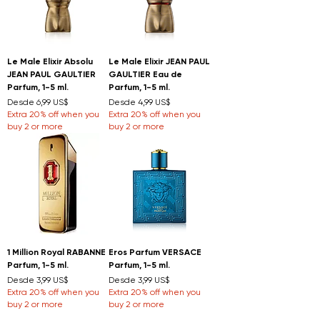
Le Male Elixir Absolu
Le Male Elixir JEAN PAUL
JEAN PAUL GAULTIER
GAULTIER Eau de
Parfum, 1-5 ml.
Parfum, 1-5 ml.
Precio de oferta
Precio de oferta
Desde
6,99 US$
Desde
4,99 US$
Extra 20% off when you
Extra 20% off when you
buy 2 or more
buy 2 or more
1 Million Royal RABANNE
Eros Parfum VERSACE
Parfum, 1-5 ml.
Parfum, 1-5 ml.
Precio de oferta
Precio de oferta
Desde
3,99 US$
Desde
3,99 US$
Extra 20% off when you
Extra 20% off when you
buy 2 or more
buy 2 or more