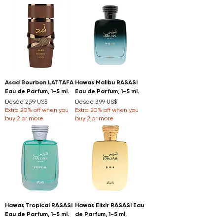
Asad Bourbon LATTAFA
Hawas Malibu RASASI
Eau de Parfum, 1-5 ml.
Eau de Parfum, 1-5 ml.
Precio de oferta
Precio de oferta
Desde
2,99 US$
Desde
3,99 US$
Extra 20% off when you
Extra 20% off when you
buy 2 or more
buy 2 or more
Hawas Tropical RASASI
Hawas Elixir RASASI Eau
Eau de Parfum, 1-5 ml.
de Parfum, 1-5 ml.