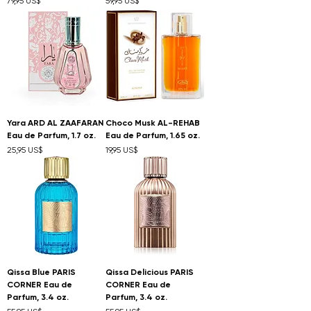
79,95 US$
59,95 US$
Yara ARD AL ZAAFARAN
Choco Musk AL-REHAB
Eau de Parfum, 1.7 oz.
Eau de Parfum, 1.65 oz.
Precio
Precio
25,95 US$
19,95 US$
Qissa Blue PARIS
Qissa Delicious PARIS
CORNER Eau de
CORNER Eau de
Parfum, 3.4 oz.
Parfum, 3.4 oz.
Precio
Precio