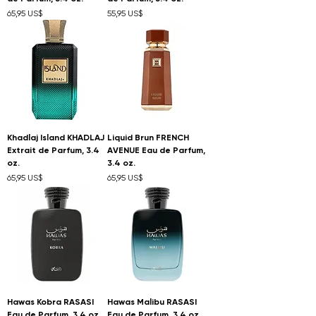
Precio
Precio
65,95 US$
55,95 US$
Khadlaj Island KHADLAJ
Liquid Brun FRENCH
Extrait de Parfum, 3.4
AVENUE Eau de Parfum,
oz.
3.4 oz.
Precio
Precio
65,95 US$
65,95 US$
Hawas Kobra RASASI
Hawas Malibu RASASI
Eau de Parfum, 3.4 oz.
Eau de Parfum, 3.4 oz.