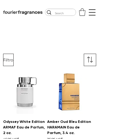
FREE U.S. SHIPPING
$50.00+
Filtro
Odyssey White Edition
Amber Oud Bleu Edition
ARMAF Eau de Parfum,
HARAMAIN Eau de
2 oz.
Parfum, 3.4 oz.
Precio
Precio