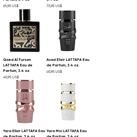
Precio
Precio
65,95 US$
75,95 US$
Qaed Al Fursan
Asad Elixir LATTAFA Eau
LATTAFA Eau de
de Parfum, 3.4 oz.
Parfum, 3.4 oz.
Precio
65,95 US$
Precio
45,95 US$
Yara Elixir LATTAFA Eau
Yara Moi LATTAFA Eau
de Parfum, 3.4 oz.
de Parfum, 3.4 oz.