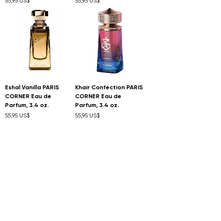
55,95 US$
55,95 US$
Eshal Vanilla PARIS
Khair Confection PARIS
CORNER Eau de
CORNER Eau de
Parfum, 3.4 oz.
Parfum, 3.4 oz.
Precio
Precio
55,95 US$
55,95 US$
Rabab Pulp ZIMAYA Eau
Cult ZIMAYA Eau de
de Parfum, 3.4 oz.
Parfum, 3.4 oz.
Precio
Precio