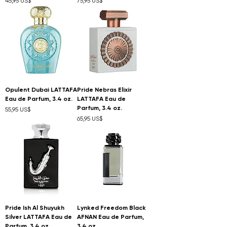
45,95 US$
75,95 US$
Opulent Dubai LATTAFA
Pride Nebras Elixir
Eau de Parfum, 3.4 oz.
LATTAFA Eau de
Parfum, 3.4 oz.
Precio
55,95 US$
Precio
65,95 US$
Pride Ish Al Shuyukh
Lynked Freedom Black
Silver LATTAFA Eau de
AFNAN Eau de Parfum,
Parfum, 3.4 oz.
3.4 oz.