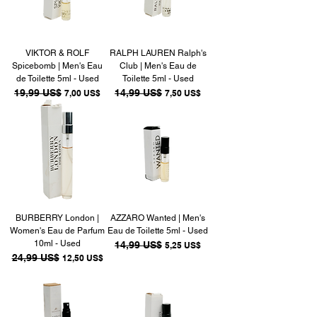
VIKTOR & ROLF
RALPH LAUREN Ralph's
Spicebomb | Men's Eau
Club | Men's Eau de
de Toilette 5ml - Used
Toilette 5ml - Used
Precio
19,99 US$
Precio de oferta
Precio
14,99 US$
Precio de oferta
7,00 US$
7,50 US$
BURBERRY London |
AZZARO Wanted | Men's
Women's Eau de Parfum
Eau de Toilette 5ml - Used
10ml - Used
Precio
14,99 US$
Precio de oferta
5,25 US$
Precio
24,99 US$
Precio de oferta
12,50 US$