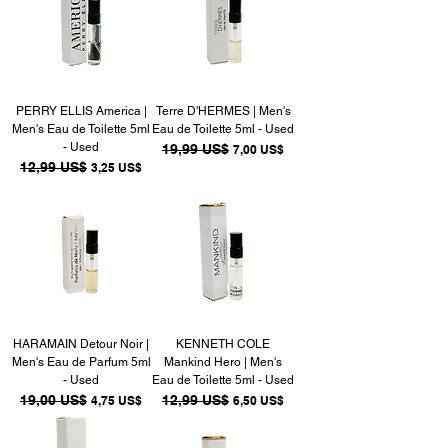
PERRY ELLIS America |
Terre D'HERMES | Men's
Men's Eau de Toilette 5ml
Eau de Toilette 5ml - Used
- Used
Precio
19,99 US$
Precio de oferta
7,00 US$
Precio
12,99 US$
Precio de oferta
3,25 US$
HARAMAIN Detour Noir |
KENNETH COLE
Men's Eau de Parfum 5ml
Mankind Hero | Men's
- Used
Eau de Toilette 5ml - Used
Precio
19,00 US$
Precio de oferta
Precio
12,99 US$
Precio de oferta
4,75 US$
6,50 US$