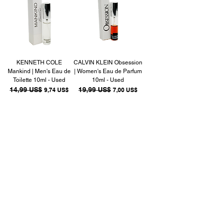
KENNETH COLE
CALVIN KLEIN Obsession
Mankind | Men's Eau de
| Women's Eau de Parfum
Toilette 10ml - Used
10ml - Used
Precio
14,99 US$
Precio de oferta
Precio
19,99 US$
Precio de oferta
9,74 US$
7,00 US$
DIOR Jadore | Women's
DKNY Be Delicious |
Eau de Parfum 10ml -
Women's Eau de Parfum
Used
10ml - Used
Precio
34,99 US$
Precio de oferta
Precio
24,99 US$
Precio de oferta
17,50 US$
8,75 US$