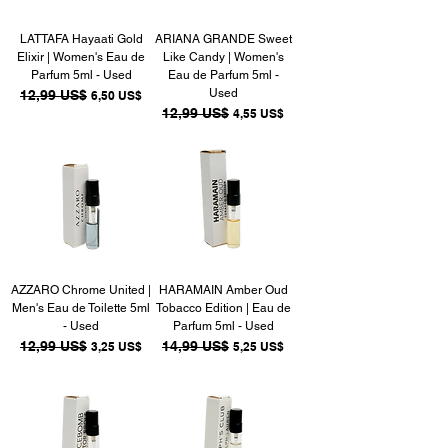
LATTAFA Hayaati Gold
ARIANA GRANDE Sweet
Elixir | Women's Eau de
Like Candy | Women's
Parfum 5ml - Used
Eau de Parfum 5ml -
Used
Precio
12,99 US$
Precio de oferta
6,50 US$
Precio
12,99 US$
Precio de oferta
4,55 US$
AZZARO Chrome United |
HARAMAIN Amber Oud
Men's Eau de Toilette 5ml
Tobacco Edition | Eau de
- Used
Parfum 5ml - Used
Precio
12,99 US$
Precio de oferta
Precio
14,99 US$
Precio de oferta
3,25 US$
5,25 US$