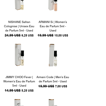
NISHANE Safran
ARMANI Si | Women's
Colognise | Unisex Eau
Eau de Parfum 5ml -
de Parfum 5ml - Used
Used
Precio
24,99 US$
Precio de oferta
Precio
19,99 US$
Precio de oferta
6,25 US$
10,00 US$
JIMMY CHOO Fever |
Armani Code | Men's Eau
Women's Eau de Parfum
de Parfum 5ml - Used
5ml - Used
Precio
19,99 US$
Precio de oferta
7,00 US$
Precio
14,99 US$
Precio de oferta
5,25 US$