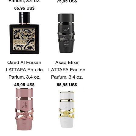
Parfum, 3.4 oz.
Precio
75,95 US$
Precio
65,95 US$
Qaed Al Fursan
Asad Elixir
LATTAFA Eau de
LATTAFA Eau de
Parfum, 3.4 oz.
Parfum, 3.4 oz.
Precio
Precio
45,95 US$
65,95 US$