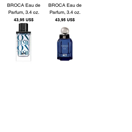
BROCA Eau de
BROCA Eau de
Parfum, 3.4 oz.
Parfum, 3.4 oz.
Precio
Precio
43,95 US$
43,95 US$
On Time For Men
Hooked Azure RUE
RUE BROCA Eau
BROCA Eau de
de Parfum, 3.4 oz.
Parfum, 3.4 oz.
Precio
Precio
49,95 US$
49,95 US$