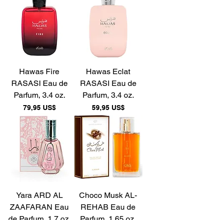
Hawas Fire
Hawas Eclat
RASASI Eau de
RASASI Eau de
Parfum, 3.4 oz.
Parfum, 3.4 oz.
Precio
Precio
79,95 US$
59,95 US$
Yara ARD AL
Choco Musk AL-
ZAAFARAN Eau
REHAB Eau de
de Parfum, 1.7 oz.
Parfum, 1.65 oz.