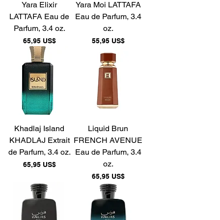
Yara Elixir
Yara Moi LATTAFA
LATTAFA Eau de
Eau de Parfum, 3.4
Parfum, 3.4 oz.
oz.
Precio
Precio
65,95 US$
55,95 US$
Khadlaj Island
Liquid Brun
KHADLAJ Extrait
FRENCH AVENUE
de Parfum, 3.4 oz.
Eau de Parfum, 3.4
oz.
Precio
65,95 US$
Precio
65,95 US$