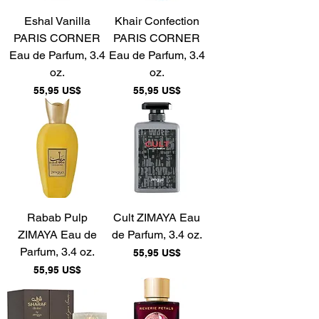
Eshal Vanilla
Khair Confection
PARIS CORNER
PARIS CORNER
Eau de Parfum, 3.4
Eau de Parfum, 3.4
oz.
oz.
Precio
Precio
55,95 US$
55,95 US$
Rabab Pulp
Cult ZIMAYA Eau
ZIMAYA Eau de
de Parfum, 3.4 oz.
Parfum, 3.4 oz.
Precio
55,95 US$
Precio
55,95 US$