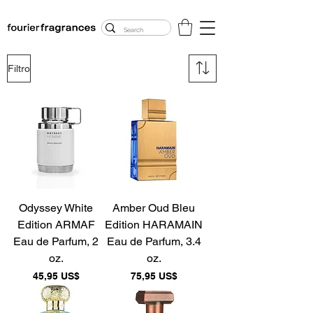
FREE U.S. SHIPPING
$50.00+
Filtro
Odyssey White
Amber Oud Bleu
Edition ARMAF
Edition HARAMAIN
Eau de Parfum, 2
Eau de Parfum, 3.4
oz.
oz.
Precio
Precio
45,95 US$
75,95 US$