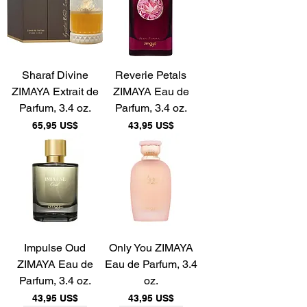
Sharaf Divine
Reverie Petals
ZIMAYA Extrait de
ZIMAYA Eau de
Parfum, 3.4 oz.
Parfum, 3.4 oz.
Precio
Precio
65,95 US$
43,95 US$
Impulse Oud
Only You ZIMAYA
ZIMAYA Eau de
Eau de Parfum, 3.4
Parfum, 3.4 oz.
oz.
Precio
Precio
43,95 US$
43,95 US$