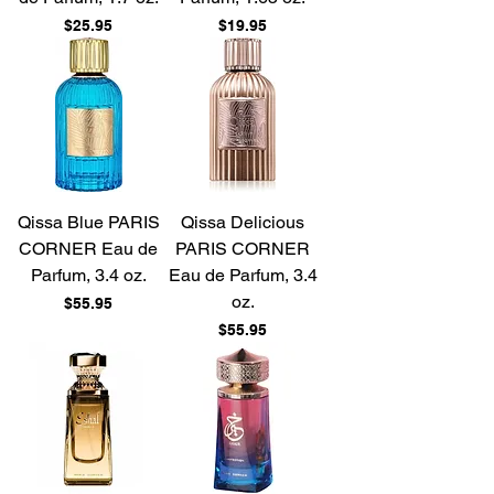
Price
Price
$25.95
$19.95
Qissa Blue PARIS
Qissa Delicious
CORNER Eau de
PARIS CORNER
Parfum, 3.4 oz.
Eau de Parfum, 3.4
oz.
Price
$55.95
Price
$55.95