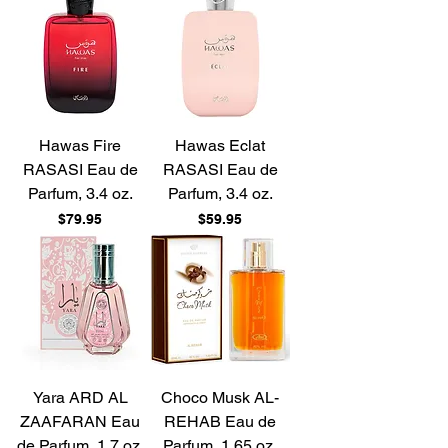
Hawas Fire
Hawas Eclat
RASASI Eau de
RASASI Eau de
Parfum, 3.4 oz.
Parfum, 3.4 oz.
Price
Price
$79.95
$59.95
Yara ARD AL
Choco Musk AL-
ZAAFARAN Eau
REHAB Eau de
de Parfum, 1.7 oz.
Parfum, 1.65 oz.