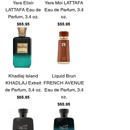
Yara Elixir
Yara Moi LATTAFA
LATTAFA Eau de
Eau de Parfum, 3.4
Parfum, 3.4 oz.
oz.
Price
Price
$65.95
$55.95
Khadlaj Island
Liquid Brun
KHADLAJ Extrait
FRENCH AVENUE
de Parfum, 3.4 oz.
Eau de Parfum, 3.4
oz.
Price
$65.95
Price
$65.95