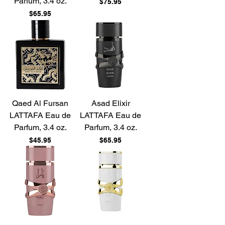
Parfum, 3.4 oz.
Price
$75.95
Price
$65.95
Qaed Al Fursan
Asad Elixir
LATTAFA Eau de
LATTAFA Eau de
Parfum, 3.4 oz.
Parfum, 3.4 oz.
Price
Price
$45.95
$65.95