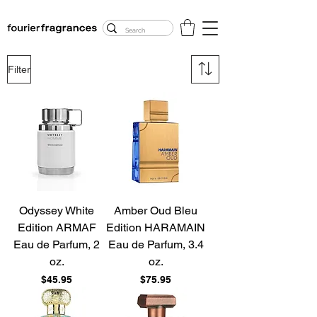
FREE U.S. SHIPPING
$50.00+
Filter
Odyssey White
Amber Oud Bleu
Edition ARMAF
Edition HARAMAIN
Eau de Parfum, 2
Eau de Parfum, 3.4
oz.
oz.
Price
Price
$45.95
$75.95