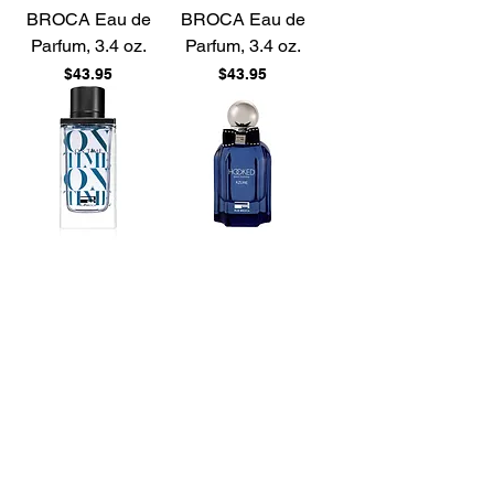
BROCA Eau de
BROCA Eau de
Parfum, 3.4 oz.
Parfum, 3.4 oz.
Price
Price
$43.95
$43.95
On Time For Men
Hooked Azure RUE
RUE BROCA Eau
BROCA Eau de
de Parfum, 3.4 oz.
Parfum, 3.4 oz.
Price
Price
$49.95
$49.95