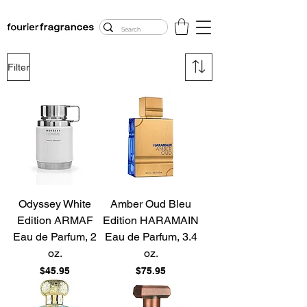
FREE U.S. SHIPPING
$50.00+
Filter
Odyssey White
Amber Oud Bleu
Edition ARMAF
Edition HARAMAIN
Eau de Parfum, 2
Eau de Parfum, 3.4
oz.
oz.
Price
Price
$45.95
$75.95