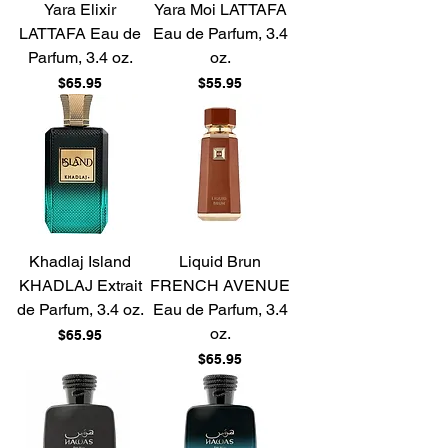
Yara Elixir
Yara Moi LATTAFA
LATTAFA Eau de
Eau de Parfum, 3.4
Parfum, 3.4 oz.
oz.
Price
Price
$65.95
$55.95
Khadlaj Island
Liquid Brun
KHADLAJ Extrait
FRENCH AVENUE
de Parfum, 3.4 oz.
Eau de Parfum, 3.4
oz.
Price
$65.95
Price
$65.95