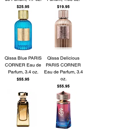
Price
Price
$25.95
$19.95
Qissa Blue PARIS
Qissa Delicious
CORNER Eau de
PARIS CORNER
Parfum, 3.4 oz.
Eau de Parfum, 3.4
oz.
Price
$55.95
Price
$55.95