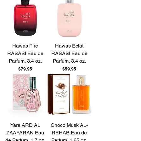
Hawas Fire
Hawas Eclat
RASASI Eau de
RASASI Eau de
Parfum, 3.4 oz.
Parfum, 3.4 oz.
Price
Price
$79.95
$59.95
Yara ARD AL
Choco Musk AL-
ZAAFARAN Eau
REHAB Eau de
de Parfum, 1.7 oz.
Parfum, 1.65 oz.