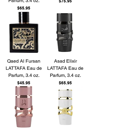
Parfum, 3.4 oz.
Price
$75.95
Price
$65.95
Qaed Al Fursan
Asad Elixir
LATTAFA Eau de
LATTAFA Eau de
Parfum, 3.4 oz.
Parfum, 3.4 oz.
Price
Price
$45.95
$65.95