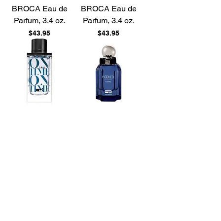
BROCA Eau de
BROCA Eau de
Parfum, 3.4 oz.
Parfum, 3.4 oz.
Price
Price
$43.95
$43.95
On Time For Men
Hooked Azure RUE
RUE BROCA Eau
BROCA Eau de
de Parfum, 3.4 oz.
Parfum, 3.4 oz.
Price
Price
$49.95
$49.95